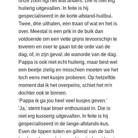
onze zoon ligt het wat anders. Die is niet erg 
huilerig uitgevallen. In feite is hij 
gespecialiseerd in de korte-afstand-huilbui. 
Twee, drie uithalen, een traan of wat en het is 
over. Meestal is een prik in de buik dan 
voldoende om een vette grijns tevoorschijn te 
toveren en over te gaan tot de orde van de 
dag, of, in zijn geval: de wanorde van de dag.
Pappa is ook niet echt huilerig, maar best wel 
een beetje zielig en misschien moeten we het 
toch eens met kusjes proberen. Op hetzelfde 
moment dat ik het overpeins, schiet het m'n 
dochter ook te binnen.
'Pappa ik ga jou heel veel kusjes geven.'
'Ja,' stemt haar broer enthousiast in. Die is 
niet erg kusserig uitgevallen. In feite is hij 
gespecialiseerd in de lange-afstands-kus. 
Even de lippen tuiten en gillend van de lach 