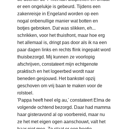
er een ongelukje is gebeurd. Tijdens een 
zakenreisje in Engeland worden op een 
nogal onbenullige manier wat botten en 
botjes gebroken. Dat was slikken, eh... 
schrikken, voor het thuisfront, maar hoe erg 
het allemaal is, dringt pas door als ik na een 
paar dagen links en rechts flink ingepakt word 
thuisbezorgd. Mij kunnen ze voorlopig 
afschrijven, constateert mijn echtgenote 
praktisch en het logeerbed wordt naar 
beneden gesjouwd. Het bankstel opzij 
geschoven om vrij baan te maken voor de 
rolstoel. 
'Pappa heeft heel elg au,' constateert Elma de 
volgende ochtend bezorgd. Daar had mamma 
haar gisteravond al op voorbereid, maar nu 
ze het met eigen ogen aanschouwt, valt het 
haar niet mee. Ze staat er een beetje 