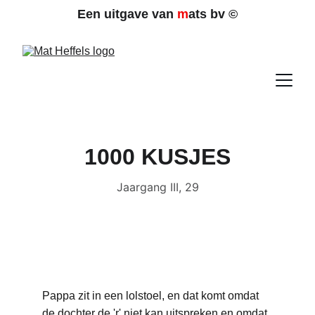
Een uitgave van 
m
ats bv 
©
1000 KUSJES
Jaargang III, 29
Pappa zit in een lolstoel, en dat komt omdat 
de dochter de 'r' niet kan uitspreken en omdat 