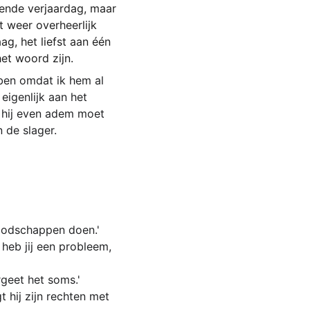
ende verjaardag, maar 
 weer overheerlijk 
g, het liefst aan één 
et woord zijn.
ben omdat ik hem al 
igenlijk aan het 
 hij even adem moet 
 de slager.
oodschappen doen.'
eb jij een probleem, 
geet het soms.'
 hij zijn rechten met 