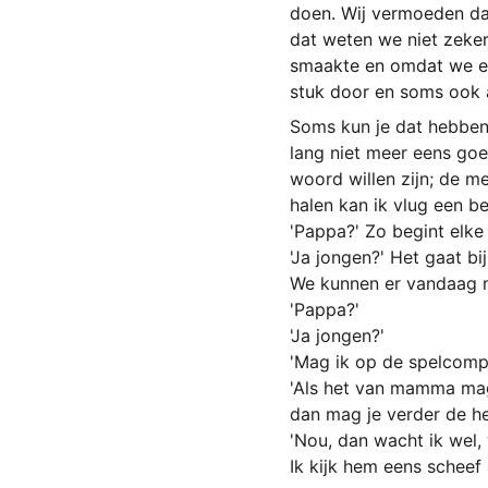
doen. Wij vermoeden da
dat weten we niet zeker
smaakte en omdat we een
stuk door en soms ook a
Soms kun je dat hebben
lang niet meer eens goe
woord willen zijn; de m
halen kan ik vlug een b
'Pappa?' Zo begint elke
'Ja jongen?' Het gaat bi
We kunnen er vandaag ni
'Pappa?'
'Ja jongen?'
'Mag ik op de spelcomp
'Als het van mamma mag
dan mag je verder de he
'Nou, dan wacht ik wel
Ik kijk hem eens scheef 