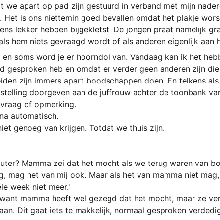
t we apart op pad zijn gestuurd in verband met mijn nader
. Het is ons niettemin goed bevallen omdat het plakje worst
s lekker hebben bijgekletst. De jongen praat namelijk graa
ls hem niets gevraagd wordt of als anderen eigenlijk aan h
 en soms word je er hoorndol van. Vandaag kan ik het heb
d gesproken heb en omdat er verder geen anderen zijn die e
eiden zijn immers apart boodschappen doen. En telkens als
estelling doorgeven aan de juffrouw achter de toonbank van
 vraag of opmerking.
jna automatisch.
et genoeg van krijgen. Totdat we thuis zijn.
uter? Mamma zei dat het mocht als we terug waren van b
, mag het van mij ook. Maar als het van mamma niet mag, h
le week niet meer.'
, want mamma heeft wel gezegd dat het mocht, maar ze ver
aan. Dit gaat iets te makkelijk, normaal gesproken verdedigt