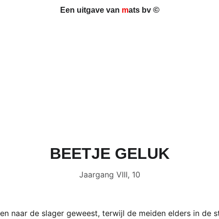
©
Een uitgave van 
m
ats bv 
BEETJE GELUK
Jaargang VIII, 10
men naar de slager geweest, terwijl de meiden elders in de