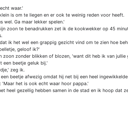
echt waar.'
 klein is om te liegen en er ook te weinig reden voor heeft.
eus wel. Ga maar lekker spelen.'
jn zoon te benadrukken zet ik de kookwekker op 45 minuten
s.
at ik het wel een grappig gezicht vind om te zien hoe behen
pelletje, geloof ik?'
jn zoon zonder blikken of blozen, 'want dit heb ik van jullie
it een beetje geluk bij.'
dje,' zeg ik.
e, een beetje afwezig omdat hij net bij een heel ingewikkelde
is: 'Maar het is ook echt waar hoor pappa.'
et heel gezellig hebben samen in de stad en ik hoop dat z