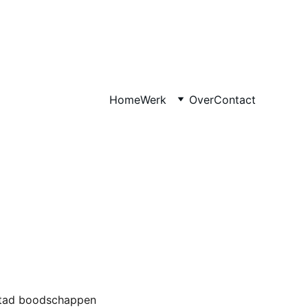
Home
Werk
Over
Contact
 stad boodschappen 