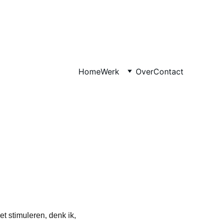
Home
Werk
Over
Contact
t stimuleren, denk ik, 