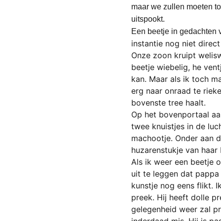
maar we zullen moeten toe
uitspookt.
Een beetje in gedachten ve
instantie nog niet direc
Onze zoon kruipt weliswa
beetje wiebelig, he vent
kan. Maar als ik toch m
erg naar onraad te rieke
bovenste tree haalt. 
Op het bovenportaal aang
twee knuistjes in de luch
machootje. Onder aan de
huzarenstukje van haar 
Als ik weer een beetje 
uit te leggen dat pappa 
kunstje nog eens flikt. 
preek. Hij heeft dolle p
gelegenheid weer zal pr