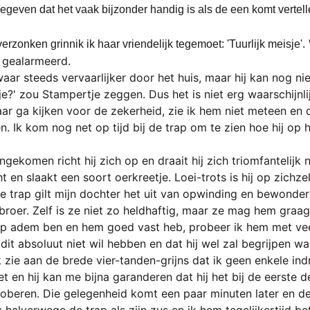
geven dat het vaak bijzonder handig is als de een komt vertell
rzonken grinnik ik haar vriendelijk tegemoet: 'Tuurlijk meisje'.
t gealarmeerd.
ar steeds vervaarlijker door het huis, maar hij kan nog nie
je?' zou Stampertje zeggen. Dus het is niet erg waarschijnlij
aar ga kijken voor de zekerheid,
zie ik hem niet meteen en 
n. Ik kom nog net op tijd bij de trap om te zien hoe hij op h
ekomen richt hij zich op en draait hij zich triomfantelijk 
t en slaakt een soort oerkreetje. Loei-trots is hij op zichzel
 trap gilt mijn dochter het uit van opwinding en bewonderi
broer. Zelf is ze niet zo heldhaftig, maar ze mag hem graag
op adem ben en hem goed vast heb, probeer ik hem met veel
dit absoluut niet wil hebben en dat hij wel zal begrijpen waa
Ik zie aan de brede vier-tanden-grijns dat ik geen enkele in
ret en hij kan me bijna garanderen dat hij het bij de eerste 
oberen. Die gelegenheid komt een paar minuten later en de