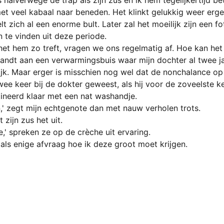
s halverwege de trap als zijn zus en ik hem tegelijkertijd be
et veel kabaal naar beneden.
Het klinkt gelukkig weer erge
t zich al een enorme bult. Later zal het moeilijk zijn een f
te vinden uit deze periode.
et hem zo treft, vragen we ons regelmatig af. Hoe kan het
brandt aan een verwarmingsbuis waar mijn dochter al twee j
ijk. Maar erger is misschien nog wel dat de nonchalance op 
ee keer bij de dokter geweest, als hij voor de zoveelste ke
utineerd klaar met een nat washandje.
n,' zegt mijn echtgenote dan met nauw verholen trots.
t zijn zus het uit.
,' spreken ze op de crèche uit ervaring.
als enige afvraag hoe ik deze groot moet krijgen.