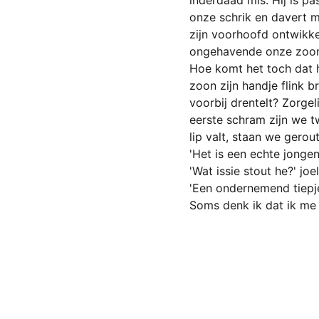
inderdaad mis. Hij is pa
onze schrik en davert m
zijn voorhoofd ontwikkel
ongehavende onze zoon 
Hoe komt het toch dat h
zoon zijn handje flink 
voorbij drentelt? Zorgel
eerste schram zijn we tw
lip valt, staan we gero
'Het is een echte jonge
'Wat issie stout he?' joel
'Een ondernemend tiepje
Soms denk ik dat ik me 