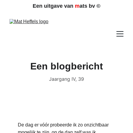
Een uitgave van 
m
ats bv 
©
Een blogbericht
Jaargang IV, 39
De dag er vóór probeerde ik zo onzichtbaar 
mogelijk te zijn, op de dag zelf was ik