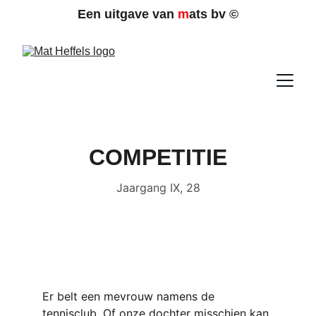
Een uitgave van 
m
ats bv 
©
COMPETITIE
Jaargang IX, 28
Er belt een mevrouw namens de 
tennisclub. Of onze dochter misschien kan 