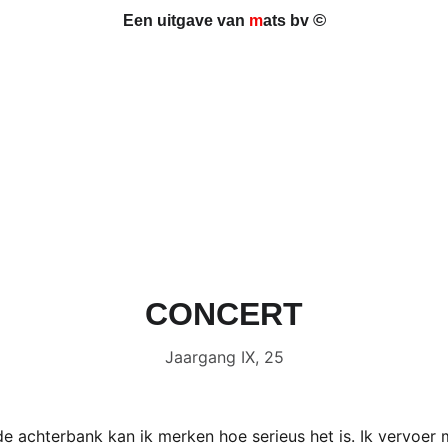
©
Een uitgave van 
m
ats bv 
CONCERT
Jaargang IX, 25
 achterbank kan ik merken hoe serieus het is. Ik vervoer m