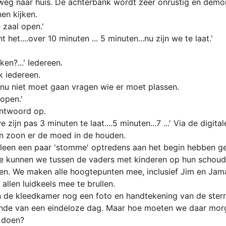
 weg naar huis. De achterbank wordt zeer onrustig en demo
en kijken.
 zaal open.'
 het....over 10 minuten ... 5 minuten...nu zijn we te laat.'
ken?...' Iedereen.
ok iedereen.
ik nu niet moet gaan vragen wie er moet plassen.
open.'
antwoord op.
 zijn pas 3 minuten te laat....5 minuten...7 ...' Via de digita
n zoon er de moed in de houden.
alleen een paar 'stomme' optredens aan het begin hebben g
toe kunnen we tussen de vaders met kinderen op hun schoud
n. We maken alle hoogtepunten mee, inclusief Jim en Jamai
allen luidkeels mee te brullen.
in de kleedkamer nog een foto en handtekening van de ster
einde van een eindeloze dag. Maar hoe moeten we daar mor
n doen?