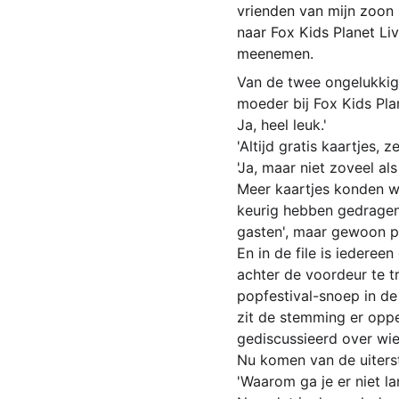
vrienden van mijn zoon
naar Fox Kids Planet Li
meenemen.
Van de twee ongelukkigen
moeder bij Fox Kids Plan
Ja, heel leuk.'
'Altijd gratis kaartjes, ze
'Ja, maar niet zoveel als
Meer kaartjes konden we
keurig hebben gedragen 
gasten', maar gewoon pu
En in de file is iederee
achter de voordeur te t
popfestival-snoep in de
zit de stemming er oppe
gediscussieerd over wie
Nu komen van de uiters
'Waarom ga je er niet la