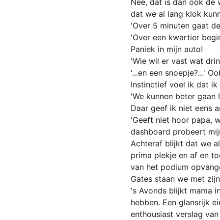
Nee, dat is dan ook de
dat we al lang klok kunn
'Over 5 minuten gaat de
'Over een kwartier begint
Paniek in mijn auto!
'Wie wil er vast wat drin
'...en een snoepje?...' O
Instinctief voel ik dat 
'We kunnen beter gaan l
Daar geef ik niet eens 
'Geeft niet hoor papa, we
dashboard probeert mij
Achteraf blijkt dat we 
prima plekje en af en 
van het podium opvange
Gates staan we met zijn 
's Avonds blijkt mama 
hebben. Een glansrijk 
enthousiast verslag va