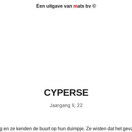
©
Een uitgave van 
m
ats bv 
CYPERSE
Jaargang II, 22
g en ze kenden de buurt op hun duimpje. Ze wisten dat het geva