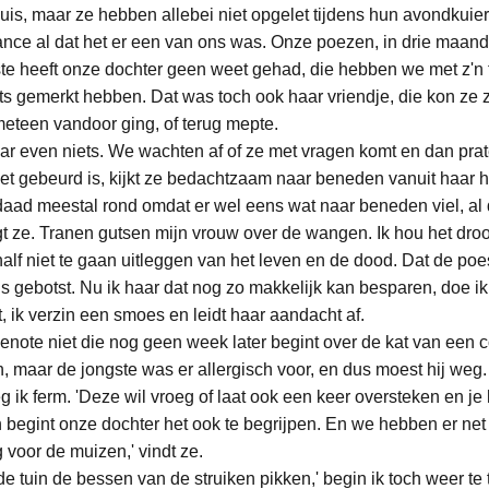
is, maar ze hebben allebei niet opgelet tijdens hun avondkuier
ce al dat het er een van ons was. Onze poezen, in drie maanden
e heeft onze dochter geen weet gehad, die hebben we met z'n 
s gemerkt hebben. Dat was toch ook haar vriendje, die kon ze zo
 meteen vandoor ging, of terug mepte.
ar even niets. We wachten af of ze met vragen komt en dan prat
t gebeurd is, kijkt ze bedachtzaam naar beneden vanuit haar h
aad meestal rond omdat er wel eens wat naar beneden viel, al 
gt ze. Tranen gutsen mijn vrouw over de wangen. Ik hou het droo
lf niet te gaan uitleggen van het leven en de dood. Dat de poe
s gebotst. Nu ik haar dat nog zo makkelijk kan besparen, doe ik 
, ik verzin een smoes en leidt haar aandacht af.
genote niet die nog geen week later begint over de kat van een c
n, maar de jongste was er allergisch voor, en dus moest hij weg.
zeg ik ferm. 'Deze wil vroeg of laat ook een keer oversteken en je
 begint onze dochter het ook te begrijpen. En we hebben er net 
voor de muizen,' vindt ze.
de tuin de bessen van de struiken pikken,' begin ik toch weer te t