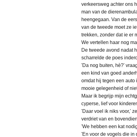
verkeersweg achter ons hu
man van de dierenambulan
heengegaan. Van de eerst
van de tweede moet ze iet
trekken, zonder dat ie er
We vertellen haar nog ma
De tweede avond nadat he
scharrelde de poes inderd
'Da nog buiten, hè?' vraa
een kind van goed anderha
omdat hij tegen een auto i
mooie gelegenheid of niet
Maar ik begrijp mijn echt
cyperse, lief voor kindere
'Daar voel ik niks voor,' 
verdriet van en bovendien
'We hebben een kat nodig 
'En voor de vogels die in 