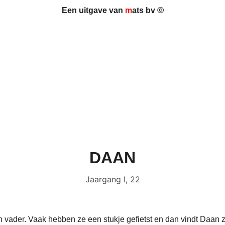
©
Een uitgave van 
m
ats bv 
DAAN
Jaargang I, 22
vader. Vaak hebben ze een stukje gefietst en dan vindt Daan z'