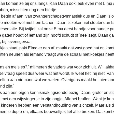
 dan komen ze bij ons langs. Kan Daan ook leuk even met Elma s
bben, misschien nog een biertje. 
 begin af aan, van zwangerschapsgymnastiek dus en Daan is ok
 moeten wel met hem lachen. Daan is zeker niet stouter dan E
resentatie. Bij twijfel, zal onze Elma eerst handje voor handje 
de gaten houdt of iemand zijn hoofd schudt of 'nee' zegt. Daan g
 bij levensgevaar. 
kjes staat, pakt Elma er een af, maakt dat vast goed nat en komt
tten neuriën als iemand vraagt wie de schaal met koekjes heeft
ns en meisjes?,' mijmeren de vaders wat voor zich uit. Wij, alth
 vraag speelt dus weer wat het wordt. Ik weet het, hij niet. Van 
rtellen aan niemand wat we weten. Overigens maakt het niemand va
d zijn.'
s aan een eigen kennismakingsronde bezig. Daan, groter en ster
t met een wijsvingertje in zijn oogje. Allebei brullen. Want je kun
de kinderen hebben een verstandhouding van zichzelf. Maar als d
men te duplo-en, elkaars bouwseltjes lief af te breken. Dat komt