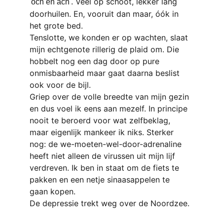
Veel op schoot, lekker lang 
'och en ach'.
doorhuilen. En, vooruit dan maar, óók in 
het grote bed.
Tenslotte, we konden er op wachten, slaat 
mijn echtgenote rillerig de plaid om. Die 
hobbelt nog een dag door op pure 
onmisbaarheid maar gaat daarna beslist 
ook voor de bijl.
Griep over de volle breedte van mijn gezin 
en dus voel ik eens aan mezelf. In principe 
nooit te beroerd voor wat zelfbeklag, 
maar eigenlijk mankeer ik niks. Sterker 
nog: de we-moeten-wel-door-adrenaline 
heeft niet alleen de virussen uit mijn lijf 
verdreven. Ik ben in staat om de fiets te 
pakken en een netje sinaasappelen te 
gaan kopen.
De depressie trekt weg over de Noordzee.