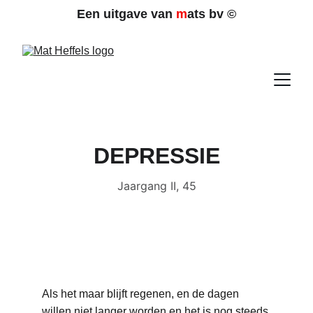
Een uitgave van 
m
ats bv 
©
DEPRESSIE
Jaargang II, 45
Als het maar blijft regenen, en de dagen 
willen niet langer worden en het is nog steeds 