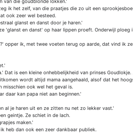
n van die goudblonde lokken.'
zeg ik het zelf, van die praatjes die zo uit een sprookjesb
dat ook zeer wel besteed.
straal glanst en danst door je haren.'
 ze 'glanst en danst' op haar lippen proeft. Onderwijl ploe
?' opper ik, met twee voeten terug op aarde, dat vind ik ze
t.'
' Dat is een kleine onhebbelijkheid van prinses Goudlokje. 
itkomen wordt altijd mama aangehaald, alsof dat het hoogst
en misschien ook wel het geval is.
aar daar kan papa niet aan beginnen.'
en al je haren uit en ze zitten nu net zo lekker vast.'
n geintje. Ze schiet in de lach.
grapjes maken.'
 ik heb dan ook een zeer dankbaar publiek.