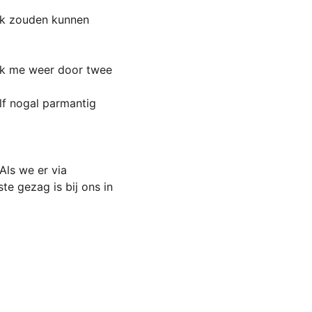
oek zouden kunnen 
g ik me weer door twee 
lf nogal parmantig 
Als we er via 
e gezag is bij ons in 