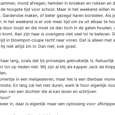
kammen, mond afvegen, hemden in broeken en rokken en d
 de hoogste tijd voor school. Maar in het weekend willen mi
. Garderobe maken, of beter gezegd haren borstelen. Als j
n. In het weekend is er ook meer tijd om ze uit elkaar te ho
ons door loopt en die moet ze dan toch in de gaten houden, 
 komt. Aan zijn haar is overigens niet veel lol te beleven. 
ltijd in bloempot-coupe recht naar voren. Dat is alleen met e
ij niet altijd zin in. Dan niet, ook goed.
aar lang, zoals dat bij prinsesjes gebruikelijk is. Natuurlijk
kt tot op heden niet. Wij zijn al blij als kapper Jack de Knip
len.
omentje in een meisjesleven, maar het is een dierbaar mome
inste. En lang zal het niet duren, want ik hoor eigenlijk no
len van een dochter die al kan lezen en schrijven.
hoor!'
r weer in, daar is eigenlijk maar een oplossing voor: afknippen