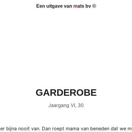
©
Een uitgave van 
m
ats bv 
GARDEROBE
Jaargang VI, 30
r bijna nooit van. Dan roept mama van beneden dat we mo