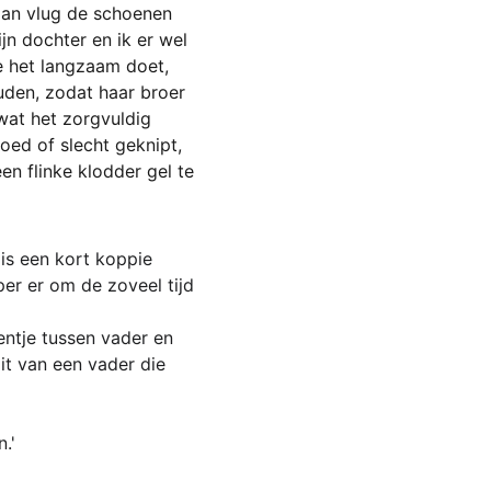
an vlug de schoenen 
jn dochter en ik er wel 
e het langzaam doet, 
uden, zodat haar broer 
wat het zorgvuldig 
Goed of slecht geknipt, 
en flinke klodder gel te 
 is een kort koppie 
per er om de zoveel tijd 
ntje tussen vader en 
oit van een vader die 
.'