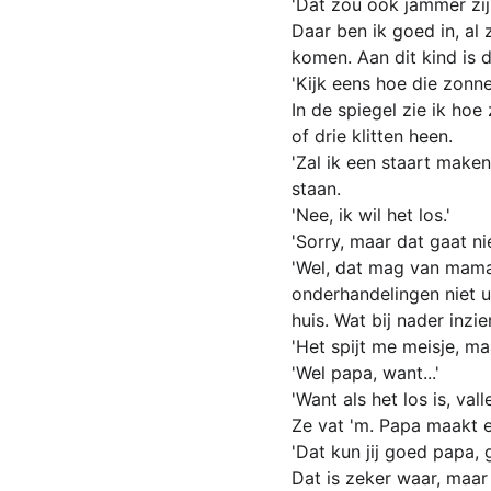
'Dat zou ook jammer zij
Daar ben ik goed in, al 
komen. Aan dit kind is 
'Kijk eens hoe die zonne
In de spiegel zie ik hoe
of drie klitten heen.
'Zal ik een staart maken
staan.
'Nee, ik wil het los.'
'Sorry, maar dat gaat nie
'Wel, dat mag van mama.
onderhandelingen niet u
huis. Wat bij nader inzi
'Het spijt me meisje, m
'Wel papa, want...'
'Want als het los is, vall
Ze vat 'm. Papa maakt ee
'Dat kun jij goed papa, 
Dat is zeker waar, maar