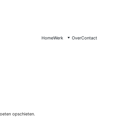
Home
Werk
Over
Contact
eten opschieten. 