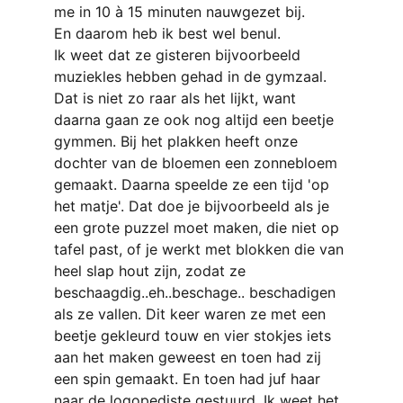
me in 10 à 15 minuten nauwgezet bij. 
En daarom heb ik best wel benul.
Ik weet dat ze gisteren bijvoorbeeld 
muziekles hebben gehad in de gymzaal. 
Dat is niet zo raar als het lijkt, want 
daarna gaan ze ook nog altijd een beetje 
gymmen. Bij het plakken heeft onze 
dochter van de bloemen een zonnebloem 
gemaakt. Daarna speelde ze een tijd 'op 
het matje'. Dat doe je bijvoorbeeld als je 
een grote puzzel moet maken, die niet op 
tafel past, of je werkt met blokken die van 
heel slap hout zijn, zodat ze 
beschaagdig..eh..beschage.. beschadigen 
als ze vallen. Dit keer waren ze met een 
beetje gekleurd touw en vier stokjes iets 
aan het maken geweest en toen had zij 
een spin gemaakt. En toen had juf haar 
naar de logopediste gestuurd. Ik weet het 