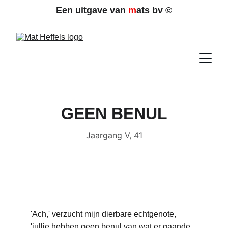
Een uitgave van 
m
ats bv 
©
GEEN BENUL
Jaargang V, 41
'Ach,' verzucht mijn dierbare echtgenote, 
'jullie hebben geen benul van wat er gaande 