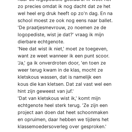
zo precies omdat ik nog dacht dat ze het 
wel heel erg druk heeft op zo'n dag. En na 
school moest ze ook nog eens naar ballet.
'De praatjesmevrouw, zo noemen ze de 
logopediste, wist je dat?' vraag ik mijn 
dierbare echtgenote.
'Nee dat wist ik niet,' moet ze toegeven, 
want ze weet wanneer ik een punt scoor.
'Ja,' ga ik onverdroten door, 'en toen ze 
weer terug kwam in de klas, mocht ze 
kletskous wassen, dat is namelijk een 
kous die kan kletsen. Dat zal vast wel een 
hint zijn geweest van juf.'
'Dat van kletskous wist ik,' komt mijn 
echtgenote heel sterk terug. 'Ze zijn een 
project aan doen dat heet schoonmaken 
en opruimen, daar hebben we tijdens het 
klassemoedersoverleg over gesproken.'