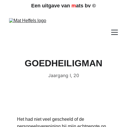
Een uitgave van 
m
ats bv 
©
GOEDHEILIGMAN
Jaargang I, 20
Het had niet veel gescheeld of de 
personeelsvereniging bij mijn echtgenote op 