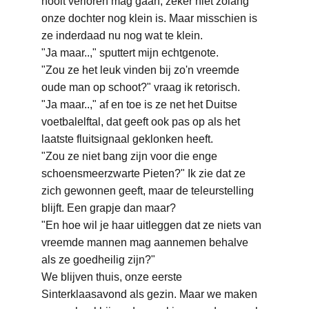
nooit verloren mag gaan, zeker niet zolang 
onze dochter nog klein is. Maar misschien is 
ze inderdaad nu nog wat te klein.
"Ja maar..," sputtert mijn echtgenote.
"Zou ze het leuk vinden bij zo'n vreemde 
oude man op schoot?" vraag ik retorisch.
"Ja maar..," af en toe is ze net het Duitse 
voetbalelftal, dat geeft ook pas op als het 
laatste fluitsignaal geklonken heeft.
"Zou ze niet bang zijn voor die enge 
schoensmeerzwarte Pieten?" Ik zie dat ze 
zich gewonnen geeft, maar de teleurstelling 
blijft. Een grapje dan maar?
"En hoe wil je haar uitleggen dat ze niets van 
vreemde mannen mag aannemen behalve 
als ze goedheilig zijn?"
We blijven thuis, onze eerste 
Sinterklaasavond als gezin. Maar we maken 