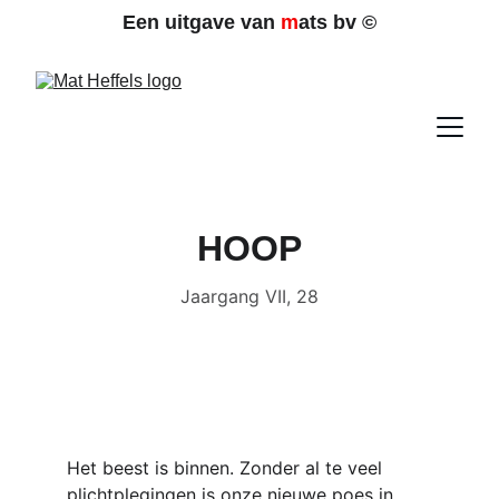
Een uitgave van 
m
ats bv 
©
HOOP
Jaargang VII, 28
Het beest is binnen. Zonder al te veel 
plichtplegingen is onze nieuwe poes in 