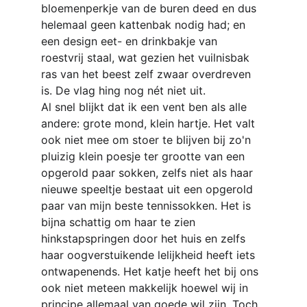
bloemenperkje van de buren deed en dus 
helemaal geen kattenbak nodig had; en 
een design eet- en drinkbakje van 
roestvrij staal, wat gezien het vuilnisbak 
ras van het beest zelf zwaar overdreven 
is. De vlag hing nog nét niet uit.
Al snel blijkt dat ik een vent ben als alle 
andere: grote mond, klein hartje. Het valt 
ook niet mee om stoer te blijven bij zo'n 
pluizig klein poesje ter grootte van een 
opgerold paar sokken, zelfs niet als haar 
nieuwe speeltje bestaat uit een opgerold 
paar van mijn beste tennissokken. Het is 
bijna schattig om haar te zien 
hinkstapspringen door het huis en zelfs 
haar oogverstuikende lelijkheid heeft iets 
ontwapenends. Het katje heeft het bij ons 
ook niet meteen makkelijk hoewel wij in 
principe allemaal van goede wil zijn. Toch 