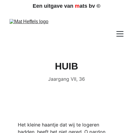
Een uitgave van 
m
ats bv 
©
HUIB
Jaargang VII, 36
Het kleine haantje dat wij te logeren 
hadden, heeft het niet gered. O pardon, 