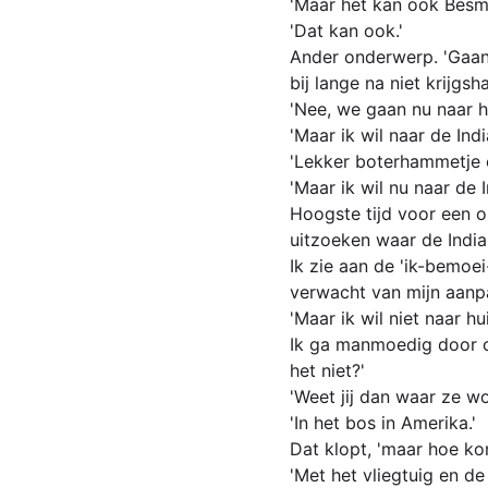
'Maar het kan ook Besmen
'Dat kan ook.'
Ander onderwerp. 'Gaan
bij lange na niet krijgsh
'Nee, we gaan nu naar hu
'Maar ik wil naar de Indi
'Lekker boterhammetje e
'Maar ik wil nu naar de 
Hoogste tijd voor een 
uitzoeken waar de Indi
Ik zie aan de 'ik-bemoe
verwacht van mijn aanp
'Maar ik wil niet naar hui
Ik ga manmoedig door op
het niet?'
'Weet jij dan waar ze w
'In het bos in Amerika.'
Dat klopt, 'maar hoe ko
'Met het vliegtuig en de 