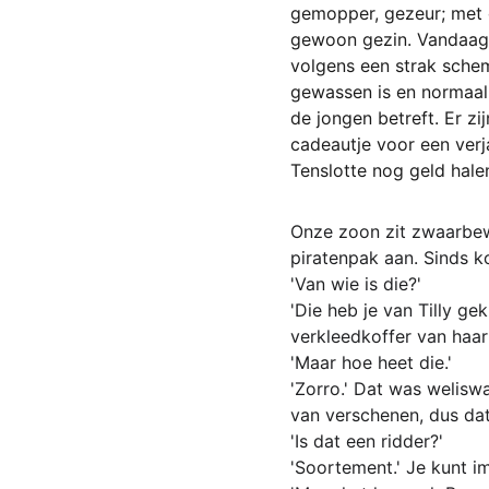
gemopper, gezeur; met o
gewoon gezin. Vandaag 
volgens een strak schem
gewassen is en normaal
de jongen betreft. Er z
cadeautje voor een verja
Tenslotte nog geld hale
Onze zoon zit zwaarbewa
piratenpak aan. Sinds ko
'Van wie is die?'
'Die heb je van Tilly ge
verkleedkoffer van haa
'Maar hoe heet die.'
'Zorro.' Dat was weliswa
van verschenen, dus dat
'Is dat een ridder?'
'Soortement.' Je kunt i