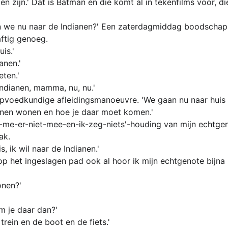
 zijn.' Dat is Batman en die komt al in tekenfilms voor, die
 we nu naar de Indianen?' Een zaterdagmiddag boodschapp
aftig genoeg.
is.'
anen.'
ten.'
Indianen, mamma, nu, nu.'
opvoedkundige afleidingsmanoeuvre. 'We gaan nu naar huis
anen wonen en hoe je daar moet komen.' 
i-me-er-niet-mee-en-ik-zeg-niets'-houding van mijn echtgeno
ak.
s, ik wil naar de Indianen.'
 het ingeslagen pad ook al hoor ik mijn echtgenote bijna 
onen?'
m je daar dan?'
trein en de boot en de fiets.'