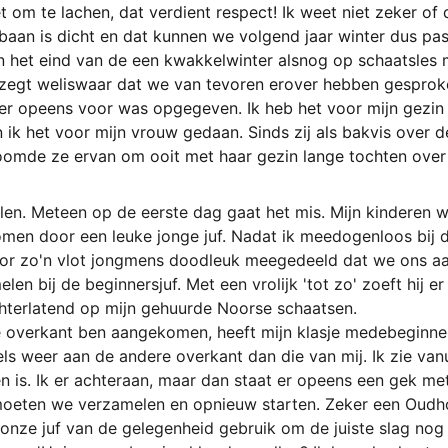
et om te lachen, dat verdient respect! Ik weet niet zeker of
baan is dicht en dat kunnen we volgend jaar winter dus pa
n het eind van de een kwakkelwinter alsnog op schaatsles 
 zegt weliswaar dat we van tevoren erover hebben gesprok
 er opeens voor was opgegeven. Ik heb het voor mijn gezin 
 ik het voor mijn vrouw gedaan. Sinds zij als bakvis over 
omde ze ervan om ooit met haar gezin lange tochten over 
llen. Meteen op de eerste dag gaat het mis. Mijn kinderen 
en door een leuke jonge juf. Nadat ik meedogenloos bij d
or zo'n vlot jongmens doodleuk meegedeeld dat we ons aa
n bij de beginnersjuf. Met een vrolijk 'tot zo' zoeft hij e
achterlatend op mijn gehuurde Noorse schaatsen.
 de overkant ben aangekomen, heeft mijn klasje medebeginner
ls weer aan de andere overkant dan die van mij. Ik zie vanu
n is. Ik er achteraan, maar dan staat er opeens een gek met
 moeten we verzamelen en opnieuw starten. Zeker een Oudh
onze juf van de gelegenheid gebruik om de juiste slag nog