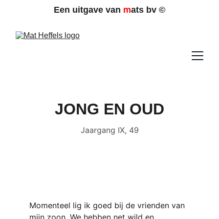
Een uitgave van 
m
ats bv 
©
JONG EN OUD
Jaargang IX, 49
Momenteel lig ik goed bij de vrienden van 
mijn zoon. We hebben net wild en 