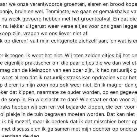
j waar we onze verantwoorde groenten, eieren en brood kopen
Spanje, bruin en wel. Tenminste, we gaan er gemakshalve van
k na week gevoerd hebben met het groenteafval. En dat die
n nu lekker uitgerust weer verse eitjes voor ons gaan legg
koop zijn, vragen we ons liever niet af. 
 op dieren,' vult mijn echtgenote zichzelf aan, 'en wat is e
'
 ik tegen. Ik weet het niet. Wij eten zelden eitjes bij het ont
e eigenlijk praktischer om die paar eitjes die we dan wel e
 mag dan de kleinzoon van een boer zijn, ik heb natuurlijk 
 weet alleen dat ik natuurlijk straks kan opdraaien voor h
p dieren is mijn zoon nou ook weer niet. En ik mag er dan 
zeker dat kippen, naarmate ze ouder worden, op een gegev
de soep in. En wie slacht ze dan? Wie staat er dan voor zij
raks hebben wij een ren vol bejaarde kippen, die een voo
oi plekje in de tuin begraven moeten worden. Dat kan niet d
k ik bij mezelf, maar ik bedenk dat ik dat misschien beter 
 met discussie en ik ga samen met mijn dochter op onderzo
 vandaag de dag.