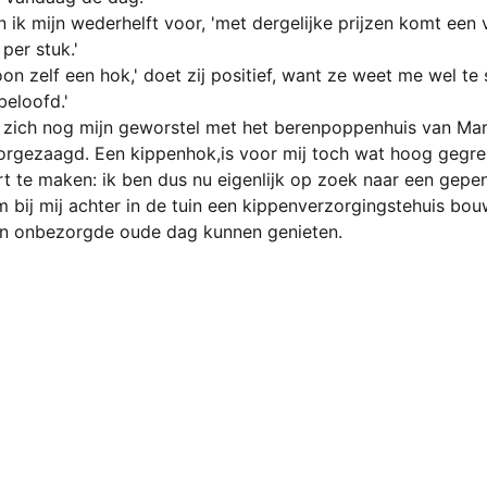
n ik mijn wederhelft voor, 'met dergelijke prijzen komt een ve
per stuk.'
 zelf een hok,' doet zij positief, want ze weet me wel te s
beloofd.'
t zich nog mijn geworstel met het berenpoppenhuis van Mar
rgezaagd. Een kippenhok,is voor mij toch
wat hoog gegre
rt te maken: ik ben dus nu eigenlijk op zoek naar een gep
om bij mij achter in de tuin een kippenverzorgingstehuis bo
een onbezorgde oude dag kunnen genieten.