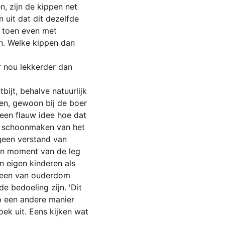
, zijn de kippen net 
 uit dat dit dezelfde 
 toen even met 
en. Welke kippen dan 
r nou lekkerder dan 
bijt, behalve natuurlijk 
ten, gewoon bij de boer 
geen flauw idee hoe dat 
et schoonmaken van het 
geen verstand van 
en moment van de leg 
n eigen kinderen als 
r een van ouderdom 
e bedoeling zijn. 'Dit 
op een andere manier 
ek uit. Eens kijken wat 