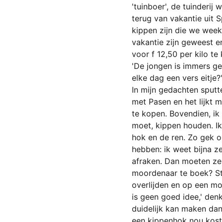
'tuinboer', de tuinderi
terug van vakantie uit 
kippen zijn die we wee
vakantie zijn geweest e
voor f 12,50 per kilo te 
'De jongen is immers gek
elke dag een vers eitje?
In mijn gedachten sputter
met Pasen en het lijkt m
te kopen. Bovendien, ik
moet, kippen houden. Ik
hok en de ren. Zo gek o
hebben: ik weet bijna 
afraken. Dan moeten ze 
moordenaar te boek? St
overlijden en op een mo
is geen goed idee,' den
duidelijk kan maken dan
een kippenhok nou kost