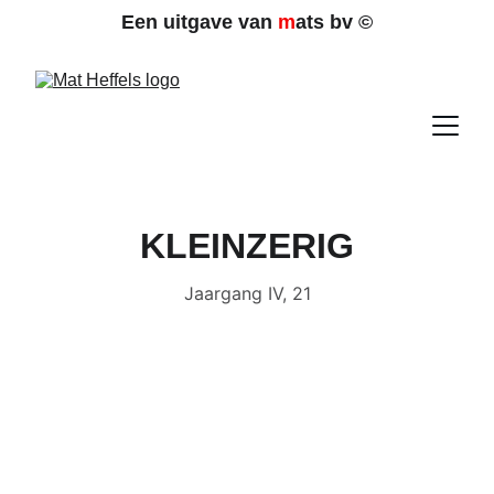
Een uitgave van 
m
ats bv 
©
KLEINZERIG
Jaargang IV, 21