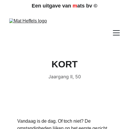
Een uitgave van 
m
ats bv 
©
KORT
Jaargang II, 50
Vandaag is de dag. Of toch niet? De 
omstandigheden lijken op het eerste gezicht 