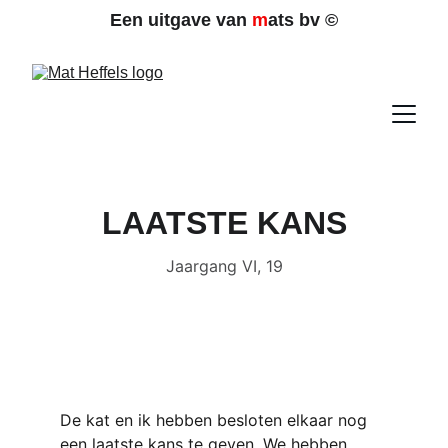
Een uitgave van 
m
ats bv 
©
LAATSTE KANS
Jaargang VI, 19
De kat en ik hebben besloten elkaar nog 
een laatste kans te geven. We hebben 