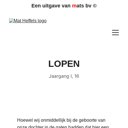
Een uitgave van 
m
ats bv 
©
LOPEN
Jaargang I, 16
Hoewel wij onmiddellijk bij de geboorte van 
onze dochter in de gaten hadden dat hier een 