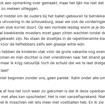
ook een opmerking over gemaakt, maar het lijkt me niet dat 
k zo meteen uitleggen.  
d middel om de ouders bij het ballet-gebeuren te betrekken
kse uitvoering in de schouwburg, waar we ook de vordering
een stuk korter duurt. Op een normale lesdag wurm je je do
aal kwekkende moeders moet gaan zitten wachten totdat de
gekwekt zijn. Nu staan de stoeltjes in de repetitieruimte klaa
voor de liefhebbers zelfs een glaasje witte wijn.
 hebben de kinderen vlak vóór de grote vakantie nog even 
komen en mijn dochter is met vriendinnen naar het strand g
 maar ik krijg natuurlijk toch de schuld dat we te laat dreig
laat!’
niet beginnen zonder ons, geen paniek.’ Kalm onder alle o
 af hoe het toch weer zo gekomen is dat ik deze openbare
 met alles kan opschieten’. Het is niet vanzelfsprekend. Niet
el ik misschien nét iets meer met voetballen heb. En ik zie 