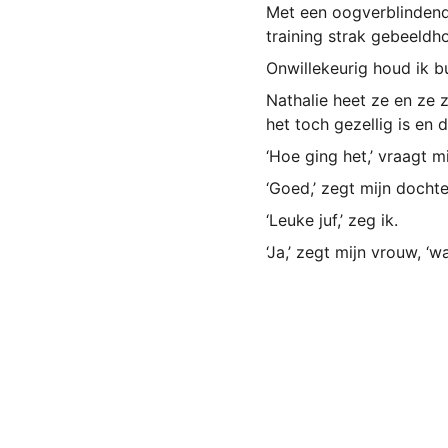
Met een oogverblindend 
training strak gebeeld
Onwillekeurig houd ik b
Nathalie heet ze en ze 
het toch gezellig is en
‘Hoe ging het,’ vraagt 
‘Goed,’ zegt mijn dochte
‘Leuke juf,’ zeg ik.
‘Ja,’ zegt mijn vrouw, ‘w