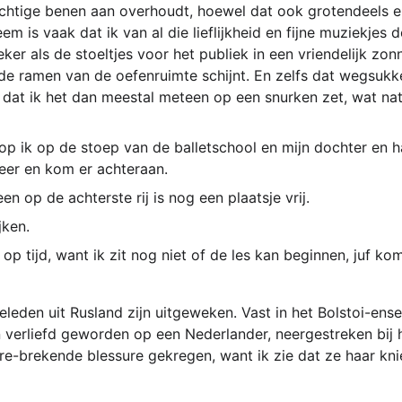
chtige benen aan overhoudt, hoewel dat ook grotendeels erf
m is vaak dat ik van al die lieflijkheid en fijne muziekjes 
eker als de stoeltjes voor het publiek in een vriendelijk zon
e ramen van de oefenruimte schijnt. En zelfs dat wegsukkel
dat ik het dan meestal meteen op een snurken zet, wat natuu
p ik op de stoep van de balletschool en mijn dochter en ha
keer en kom er achteraan.
een op de achterste rij is nog een plaatsje vrij. 
jken. 
 op tijd, want ik zit nog niet of de les kan beginnen, juf ko
geleden uit Rusland zijn uitgeweken. Vast in het Bolstoi-en
 verliefd geworden op een Nederlander, neergestreken bij h
ère-brekende blessure gekregen, want ik zie dat ze haar kni