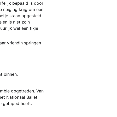
elijk bepaald is door 
de neiging krijg om een 
netje staan opgesteld 
en is niet zo’n 
rlijk wel een tikje 
ar vriendin springen 
mt binnen.
semble opgetreden. Van 
et Nationaal Ballet 
e getaped heeft. 