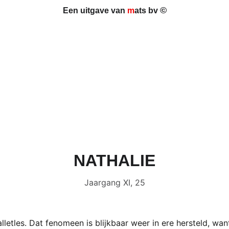
©
Een uitgave van 
m
ats bv 
NATHALIE
Jaargang XI, 25
etles. Dat fenomeen is blijkbaar weer in ere hersteld, want