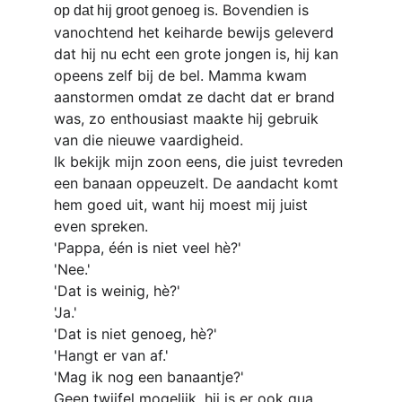
 Bovendien is 
op dat hij groot genoeg is.
vanochtend het keiharde bewijs geleverd 
dat hij nu echt een grote jongen is, hij kan 
opeens zelf bij de bel. Mamma kwam 
aanstormen omdat ze dacht dat er brand 
was, zo enthousiast maakte hij gebruik 
van die nieuwe vaardigheid. 
Ik bekijk mijn zoon eens, die juist tevreden 
een banaan oppeuzelt. De aandacht komt 
hem goed uit, want hij moest mij juist 
even spreken.
'Pappa, één is niet veel hè?'
'Nee.'
'Dat is weinig, hè?'
'Ja.'
'Dat is niet genoeg, hè?'
'Hangt er van af.'
'Mag ik nog een banaantje?'
Geen twijfel mogelijk, hij is er ook qua 