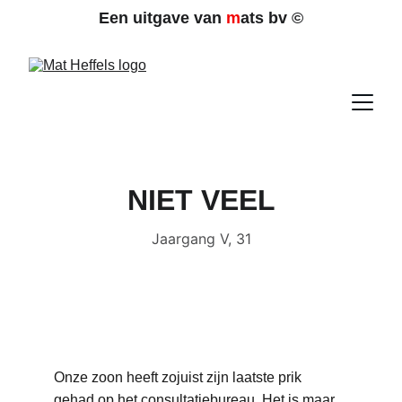
Een uitgave van 
m
ats bv 
©
NIET VEEL
Jaargang V, 31
Onze zoon heeft zojuist zijn laatste prik 
gehad op het consultatiebureau. Het is maar 