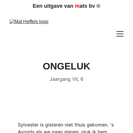
Een uitgave van 
m
ats bv 
©
ONGELUK
Jaargang VII, 6
Sylvester is gisteren niet thuis gekomen. 's 
Avonds als we gaan slapen, pluk ik hem 