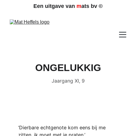
Een uitgave van 
m
ats bv 
©
ONGELUKKIG
Jaargang XI, 9
‘Dierbare echtgenote kom eens bij me 
zitten, ik moet met je praten.’