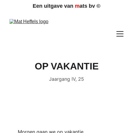
Een uitgave van 
m
ats bv 
©
OP VAKANTIE
Jaargang IV, 25
Morgen gaan we op vakantie.