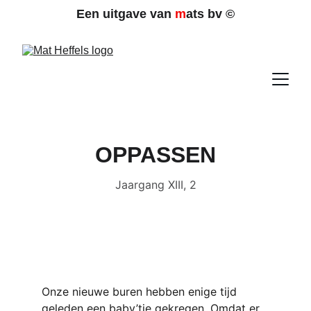
Een uitgave van 
m
ats bv 
©
OPPASSEN
Jaargang XIII, 2
Onze nieuwe buren hebben enige tijd 
geleden een baby’tje gekregen. Omdat er 