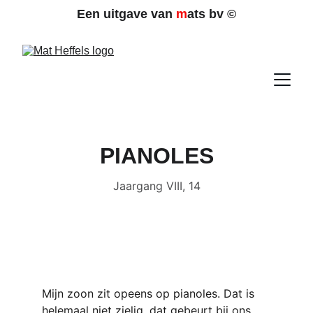
Een uitgave van 
m
ats bv 
©
PIANOLES
Jaargang VIII, 14
Mijn zoon zit opeens op pianoles. Dat is 
helemaal niet zielig, dat gebeurt bij ons 