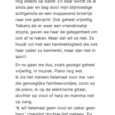
nog steeds op ballet. En daar wordt ze al 
sinds jaar en dag door mijn blijmoedige 
echtgenote en een mopperend broertje 
naar toe gebracht. Ook geheel vrijwillig. 
Telkens als er weer een vriendinnetje 
stopte, gaven we haar de gelegenheid om 
ook af te haken. Maar dat wil ze niet. Ze 
houdt vol met een hardnekkigheid die ook 
haar vader zo kenmerkt, maar dan niet in 
sport.
En nu gaan we dus, zoals gezegd geheel 
vrijwillig, in muziek. Piano nog wel.
Ik zie het meteen helemaal voor me: van 
die genoeglijke familieavondjes, zoon op 
de piano, ik op de elektrische gitaar, 
dochter op viool of harp en mamma niet 
op zang.
'Ik wil helemaal geen viool en zeker geen 
harp,' chagrijnt dochter-lief meteen. 'En 