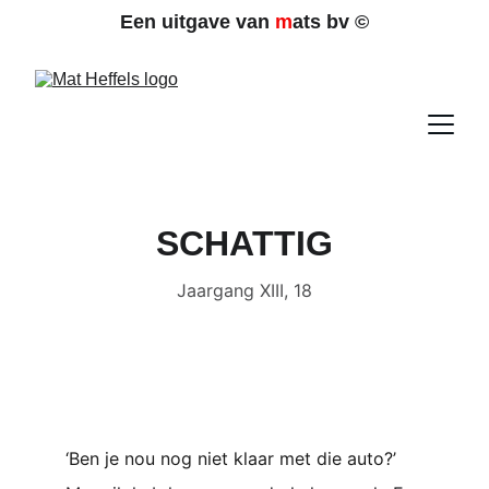
Een uitgave van 
m
ats bv 
©
SCHATTIG
Jaargang XIII, 18
‘Ben je nou nog niet klaar met die auto?’