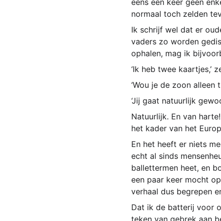
eens een keer geen enke
normaal toch zelden te
Ik schrijf wel dat er o
vaders zo worden gediscr
ophalen, mag ik bijvoorb
‘Ik heb twee kaartjes,’ 
‘Wou je de zoon alleen t
‘Jij gaat natuurlijk gew
Natuurlijk. En van hart
het kader van het Euro
En het heeft er niets m
echt al sinds mensenheu
ballettermen heet, en b
een paar keer mocht opd
verhaal dus begrepen e
Dat ik de batterij voor 
teken van gebrek aan be