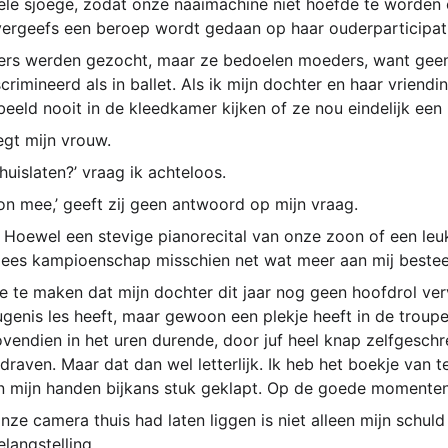
le sjoege, zodat onze naaimachine niet hoefde te worden o
vergeefs een beroep wordt gedaan op haar ouderparticipati
uders werden gezocht, maar ze bedoelen moeders, want gee
imineerd als in ballet. Als ik mijn dochter en haar vriendin
eeld nooit in de kleedkamer kijken of ze nou eindelijk een k
zegt mijn vrouw.
huislaten?’ vraag ik achteloos.
oon mee,’ geeft zij geen antwoord op mijn vraag.
e! Hoewel een stevige pianorecital van onze zoon of een leu
pees kampioenschap misschien net wat meer aan mij besteed
ee te maken dat mijn dochter dit jaar nog geen hoofdrol ver
genis les heeft, maar gewoon een plekje heeft in de troupe,
ovendien in het uren durende, door juf heel knap zelfgesc
raven. Maar dat dan wel letterlijk. Ik heb het boekje van t
n mijn handen bijkans stuk geklapt. Op de goede momenten
onze camera thuis had laten liggen is niet alleen mijn schul
langstelling.