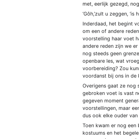
met, eerlijk gezegd, nog
‘Gôh,’zult u zeggen, ‘is h
Inderdaad, het begint vo
om een of andere reden 
voorstelling haar voet h
andere reden zijn we er
nog steeds geen grenzen
openbare les, wat vroe
voorbereiding? Zou kunn
voordanst bij ons in de
Overigens gaat ze nog s
gebroken voet is vast ne
gegeven moment generale 
voorstellingen, maar ee
dus ook elke ouder van e
Toen kwam er nog een b
kostuums en het begelei