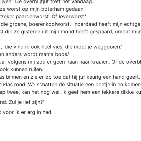
jven.' De overblijfjuf treft het vandaag.
eze worst op mijn boterham gedaan.'
, 'zeker paardenworst. Of leverworst.'
 die groene, boerenkoolworst.' Inderdaad heeft mijn echtge
 die ze gisteren uit mijn mond heeft gespaard, omdat mijn
d, 'die vind ik ook heel vies, die moet je weggooien.'
en anders wordt mama boos.'
maar volgens mij zou er geen haan naar kraaien. Of de overbli
 ook kunnen ruilen.
las binnen en zie er op toe dat hij juf keurig een hand geeft.
klas rond. We schatten de situatie een beetje in en komen 
oep twee, kan het nog wel. Ik geef hem een lekkere dikke ku
. Zul je lief zijn?'
t voor ik er erg in had.