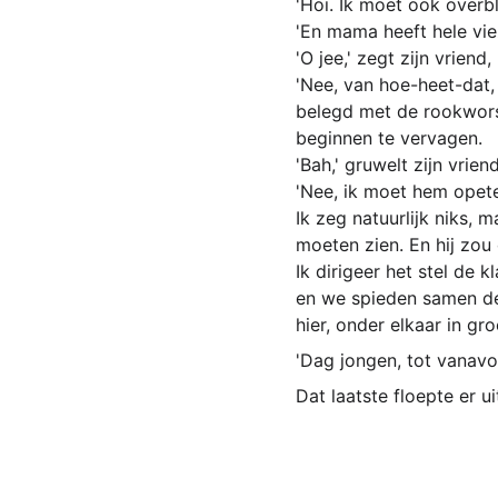
'Hoi. Ik moet ook overbli
'En mama heeft hele vi
'O jee,' zegt zijn vriend
'Nee, van hoe-heet-dat,
belegd met de rookworst
beginnen te vervagen.
'Bah,' gruwelt zijn vrien
'Nee, ik moet hem opet
Ik zeg natuurlijk niks, 
moeten zien. En hij zou
Ik dirigeer het stel de k
en we spieden samen de 
hier, onder elkaar in gr
'Dag jongen, tot vanavond
Dat laatste floepte er ui