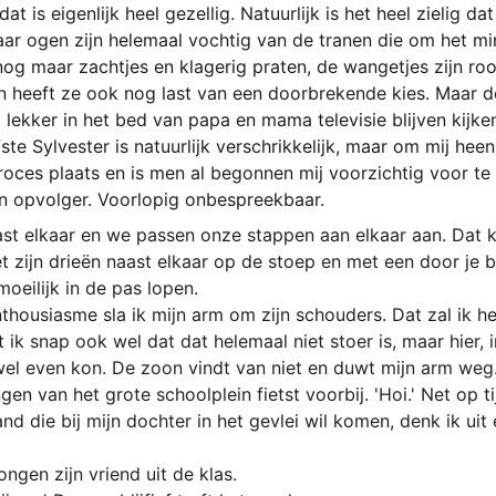
t is eigenlijk heel gezellig. Natuurlijk is het heel zielig dat 
ar ogen zijn helemaal vochtig van de tranen die om het min
nog maar zachtjes en klagerig praten, de wangetjes zijn ro
n heeft ze ook nog last van een doorbrekende kies. Maar d
lekker in het bed van papa en mama televisie blijven kijken
fste Sylvester is natuurlijk verschrikkelijk, maar om mij heen
oces plaats en is men al begonnen mij voorzichtig voor te
n opvolger. Voorlopig onbespreekbaar.
t elkaar en we passen onze stappen aan elkaar aan. Dat kan n
 zijn drieën naast elkaar op de stoep en met een door je 
oeilijk in de pas lopen.
housiasme sla ik mijn arm om zijn schouders. Dat zal ik he
t ik snap ook wel dat dat helemaal niet stoer is, maar hier, in
 wel even kon. De zoon vindt van niet en duwt mijn arm weg.
en van het grote schoolplein fietst voorbij. 'Hoi.'
Net op t
 die bij mijn dochter in het gevlei wil komen, denk ik uit 
ongen zijn vriend uit de klas.