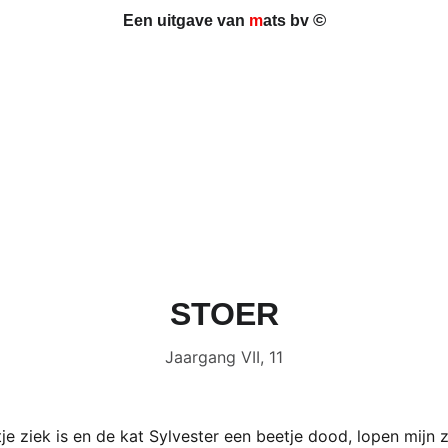
©
Een uitgave van 
m
ats bv 
STOER
Jaargang VII, 11
je ziek is en de kat Sylvester een beetje dood, lopen mijn 