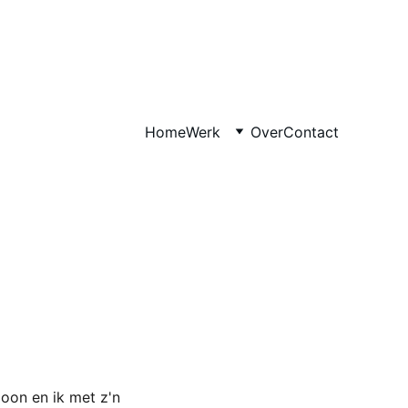
Home
Werk
Over
Contact
zoon en ik met z'n 