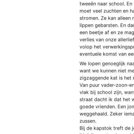
tweeën naar school. En da
moet veel zuchten en ha
stromen. Ze kan alleen 
lippen gebarsten. En da
een beetje af en ze mag 
verlies van onze allerlie
volop het verwerkingspr
eventuele komst van ee
We lopen genoeglijk naas
want we kunnen niet met
zigzaggende kat is het m
Van puur vader-zoon-ent
vlak bij school zijn, wan
straat dacht ik dat het
goede vrienden. Een jong
weggehaald. Zeker iemand
zussen.
Bij de kapstok treft de j