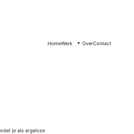
Home
Werk
Over
Contact
odat je als argeloze 