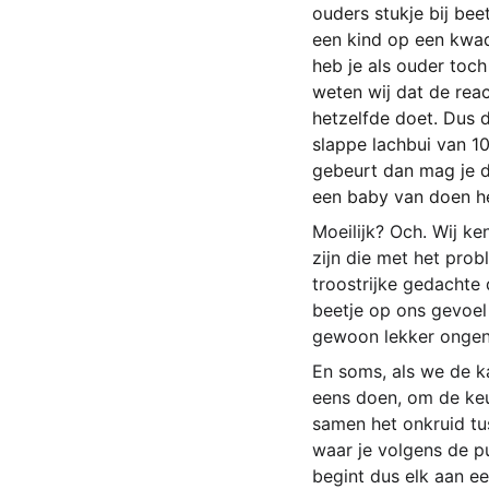
ouders stukje bij bee
een kind op een kwad
heb je als ouder toch
weten wij dat de reac
hetzelfde doet. Dus 
slappe lachbui van 1
gebeurt dan mag je d
een baby van doen he
Moeilijk? Och. Wij k
zijn die met het prob
troostrijke gedachte
beetje op ons gevoel 
gewoon lekker ongenu
En soms, als we de k
eens doen, om de keu
samen het onkruid tu
waar je volgens de pu
begint dus elk aan ee