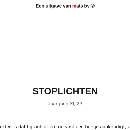
©
Een uitgave van 
m
ats bv 
STOPLICHTEN
Jaargang XI, 23
rteit is dat hij zich af en toe vast een beetje aankondigt, z