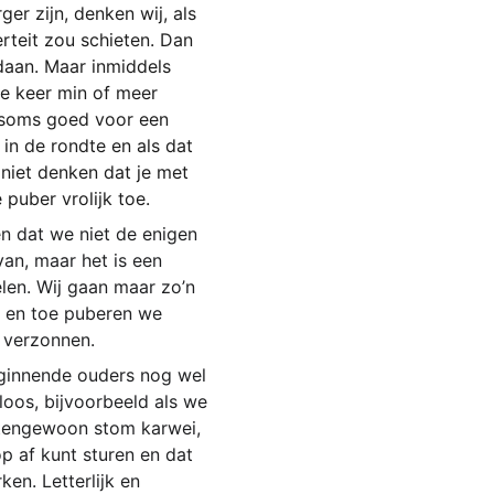
er zijn, denken wij, als 
teit zou schieten. Dan 
daan. Maar inmiddels 
ke keer min of meer 
n soms goed voor een 
in de rondte en als dat 
niet denken dat je met 
uber vrolijk toe.
n dat we niet de enigen 
an, maar het is een 
len. Wij gaan maar zo’n 
f en toe puberen we 
 verzonnen.
eginnende ouders nog wel 
oos, bijvoorbeeld als we 
itengewoon stom karwei, 
p af kunt sturen en dat 
en. Letterlijk en 