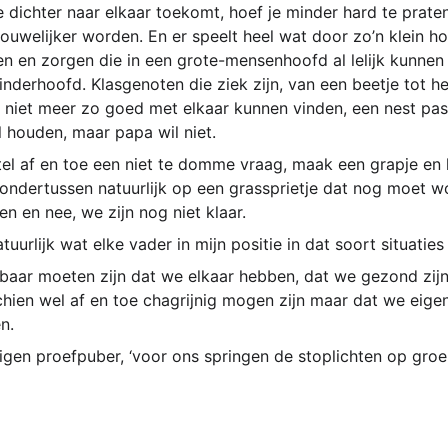
je dichter naar elkaar toekomt, hoef je minder hard te prat
uwelijker worden. En er speelt heel wat door zo’n klein hoo
 en zorgen die in een grote-mensenhoofd al lelijk kunnen s
erhoofd. Klasgenoten die ziek zijn, van een beetje tot hee
et niet meer zo goed met elkaar kunnen vinden, een nest p
l houden, maar papa wil niet.
 stel af en toe een niet te domme vraag, maak een grapje en l
js ondertussen natuurlijk op een grassprietje dat nog moet 
en en nee, we zijn nog niet klaar.
tuurlijk wat elke vader in mijn positie in dat soort situaties
kbaar moeten zijn dat we elkaar hebben, dat we gezond zij
hien wel af en toe chagrijnig mogen zijn maar dat we eigenl
n.
 eigen proefpuber, ‘voor ons springen de stoplichten op groen