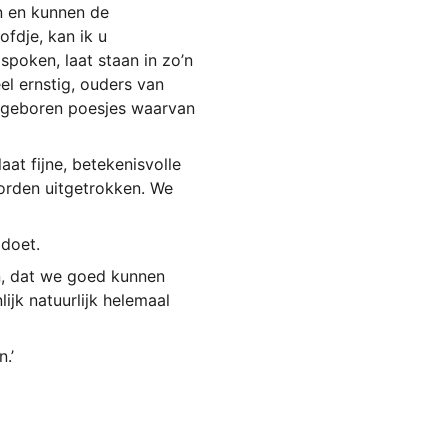
en en kunnen de 
fdje, kan ik u 
poken, laat staan in zo’n 
l ernstig, ouders van 
asgeboren poesjes waarvan 
aat fijne, betekenisvolle 
worden uitgetrokken. We 
 doet.
n, dat we goed kunnen 
ijk natuurlijk helemaal 
.’