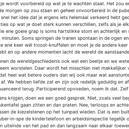
tje wordt voorbereid op wat je te wachten staat. Het zou erg
e morgen op zou staan en geheel onvoorbereid in de puber
 snel het idee dat je ergens iets helemaal verkeerd hebt ge
ties op wat je doet sterk kunnen verschillen, zelfs als je el
die ene goeie grap is soms hartstikke stom en achterlijk e
0 minuten. Soms springen de tranen spontaan in de ogen en 
e ene keer wél troost-knuffelen en moet je de andere keer 
bt en op andere momenten lacht de wereld de aanstaande p
ennen de wereldgeschiedenis ook wel een beetje en we wete
leem worstelen. Daar wordt het misschien niet makkelijker v
 dat heel wat betere ouders dan wij ook maar wat aanstunte
af. We hebben liefde zat en zijn ook redelijk geduldig en a
anceerd terug. Participerend opvoeden, noem ik dat. Zelf
ans krijgen, doen we een goed gesprek. Niet, zoals veel b
kentafel gaan zitten en dan praten. Nee, terloops en achtel
ssen de kiezelstenen op het tuinpad wieden. Dat is een bu
ber-in-spe de kindertelefoon en arbeidsinspectie tegelijk o
n uiteinde van het pad en dan langzaam naar elkaar toewerk