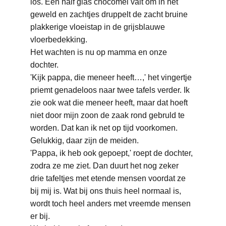
los. Een half glas chocomel valt om in het 
geweld en zachtjes druppelt de zacht bruine 
plakkerige vloeistap in de grijsblauwe 
vloerbedekking.
Het wachten is nu op mamma en onze 
dochter.
'Kijk pappa, die meneer heeft…,' het vingertje 
priemt genadeloos naar twee tafels verder. Ik 
zie ook wat die meneer heeft, maar dat hoeft 
niet door mijn zoon de zaak rond gebruld te 
worden. Dat kan ik net op tijd voorkomen.
Gelukkig, daar zijn de meiden.
'Pappa, ik heb ook gepoept,' roept de dochter, 
zodra ze me ziet. Dan duurt het nog zeker 
drie tafeltjes met etende mensen voordat ze 
bij mij is. Wat bij ons thuis heel normaal is, 
wordt toch heel anders met vreemde mensen 
er bij.