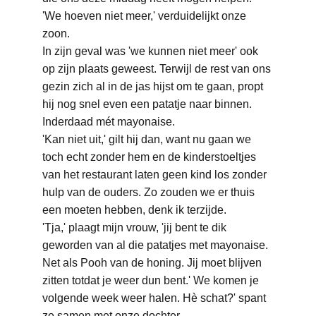
'We hoeven niet meer,' verduidelijkt onze 
zoon.
In zijn geval was 'we kunnen niet meer' ook 
op zijn plaats geweest. Terwijl de rest van ons 
gezin zich al in de jas hijst om te gaan, propt 
hij nog snel even een patatje naar binnen. 
Inderdaad mét mayonaise.
'Kan niet uit,' gilt hij dan, want nu gaan we 
toch echt zonder hem en de kinderstoeltjes 
van het restaurant laten geen kind los zonder 
hulp van de ouders. Zo zouden we er thuis 
een moeten hebben, denk ik terzijde. 
'Tja,' plaagt mijn vrouw, 'jij bent te dik 
geworden van al die patatjes met mayonaise. 
Net als Pooh van de honing. Jij moet blijven 
zitten totdat je weer dun bent.' We komen je 
volgende week weer halen. Hè schat?' spant 
ze samen met onze dochter