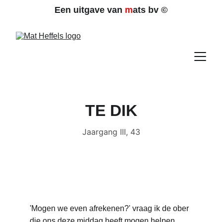
Een uitgave van 
m
ats bv 
©
TE DIK
Jaargang III, 43
'Mogen we even afrekenen?' vraag ik de ober 
die ons deze middag heeft mogen helpen.