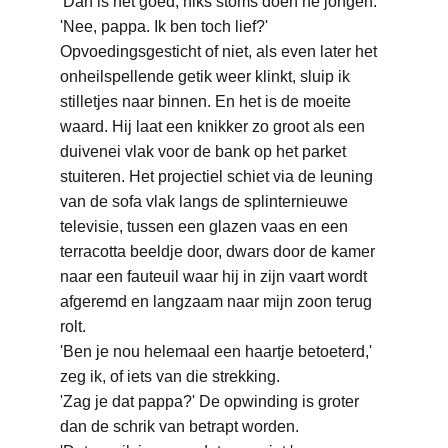
'Dan is het goed; niks stoms doen hè jongen.'
'Nee, pappa. Ik ben toch lief?'
Opvoedingsgesticht of niet, als even later het 
onheilspellende getik weer klinkt, sluip ik 
stilletjes naar binnen. En het is de moeite 
waard. Hij laat een knikker zo groot als een 
duivenei vlak voor de bank op het parket 
stuiteren. Het projectiel schiet via de leuning 
van de sofa vlak langs de splinternieuwe 
televisie, tussen een glazen vaas en een 
terracotta beeldje door, dwars door de kamer 
naar een fauteuil waar hij in zijn vaart wordt 
afgeremd en langzaam naar mijn zoon terug 
rolt.
'Ben je nou helemaal een haartje betoeterd,' 
zeg ik, of iets van die strekking.
'Zag je dat pappa?' De opwinding is groter 
dan de schrik van betrapt worden.