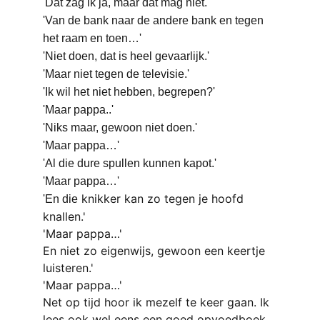
'Dat zag ik ja, maar dat mag niet.'
'Van de bank naar de andere bank en tegen 
het raam en toen…'
'Niet doen, dat is heel gevaarlijk.'
'Maar niet tegen de televisie.'
'Ik wil het niet hebben, begrepen?'
'Maar pappa..'
'Niks maar, gewoon niet doen.'
'Maar pappa…'
'Al die dure spullen kunnen kapot.'
'Maar pappa…'
knikker kan zo tegen je hoofd 
'En die
knallen.'
'Maar pappa…'
En niet zo eigenwijs, gewoon een keertje 
luisteren.'
'Maar pappa…'
Net op tijd hoor ik mezelf te keer gaan. Ik 
lees ook wel eens een goed opvoedboek. 