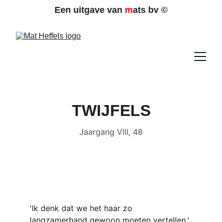
Een uitgave van 
m
ats bv 
©
TWIJFELS
Jaargang VIII, 48
'Ik denk dat we het haar zo 
langzamerhand gewoon moeten vertellen,' 