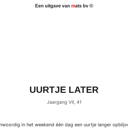
©
Een uitgave van 
m
ats bv 
UURTJE LATER
Jaargang VII, 41
oordig in het weekend één dag een uurtje langer opblijven