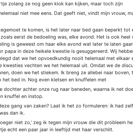
rtje zolang ze nog geen klok kan kijken, maar toch zijn
helemaal niet mee eens. Dat geeft niet, vindt mijn vrouw, m
egemoet te komen, is het later naar bed gaan beperkt tot 
 zoals eerst de bedoeling was, elke avond. Het is ook heel 
ling is geweest om haar elke avond wat later te laten gaa
r papa in deze heikele kwestie is gesuggereerd. Wij hebben
elegd dat we het opvoedkundig nooit helemaal met elkaar e
jke kwesties vechten we het helemaal uit. Omdat we de disc
nnen, doen we het stiekem. Ik breng ze allebei naar boven,
 het bed in. Nog even kletsen en knuffelen met
e dochter achter onze rug naar beneden, waarna ik net doe 
 knuffel en instop.
deze gang van zaken? Laat ik het zo formuleren: ik had zel
was dan ik.
vroeger niet zo,’ zeg ik tegen mijn vrouw die dit probleem he
je echt een paar jaar in leeftijd met haar verschilt.