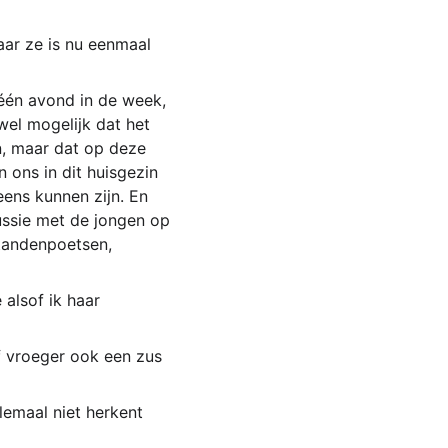
aar ze is nu eenmaal 
één avond in de week, 
wel mogelijk dat het 
n, maar dat op deze 
 ons in dit huisgezin 
ens kunnen zijn. En 
ussie met de jongen op 
 tandenpoetsen, 
alsof ik haar 
f vroeger ook een zus 
lemaal niet herkent 