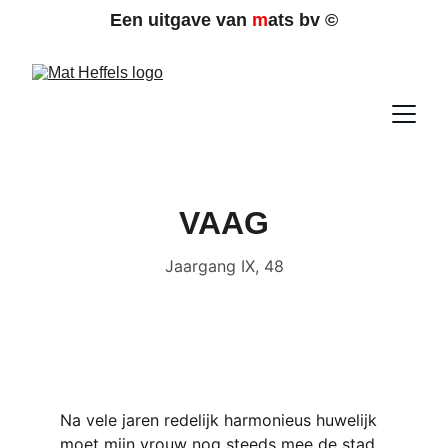
Een uitgave van 
m
ats bv 
©
VAAG
Jaargang IX, 48
Na vele jaren redelijk harmonieus huwelijk 
moet mijn vrouw nog steeds mee de stad 