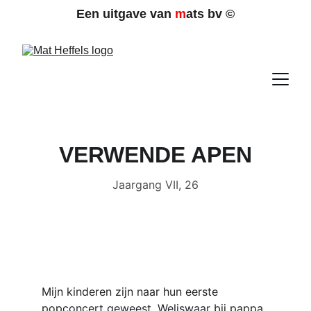
Een uitgave van 
m
ats bv 
©
VERWENDE APEN
Jaargang VII, 26
Mijn kinderen zijn naar hun eerste 
popconcert geweest. Weliswaar bij pappa 