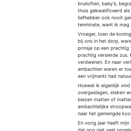
bruiloften, baby’s, beg
thuis gekwalificeerd als
liefhebber ook nooit gen
tenminste, want ik mag 
Vroeger, toen de koning
bij ons in het dorp, war
prinsje op een prachtig
prachtig versierde zus. 
verdwenen. En naar verl
ambachten waren er toe
een vrijmarkt had natuu
Hoewel ik eigenlijk vind
overgeslagen, steken we
biezen matten of matten
ambachtelijke stroopwafe
naar het gemengde koor
En vorig jaar heeft mijn
dat nog niet veel opgel