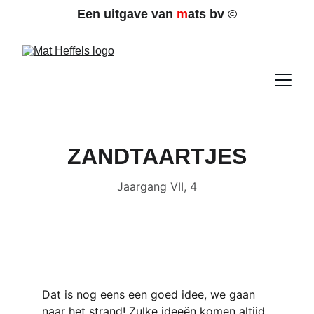
Een uitgave van 
m
ats bv 
©
ZANDTAARTJES
Jaargang VII, 4
Dat is nog eens een goed idee, we gaan 
naar het strand! Zulke ideeën komen altijd 