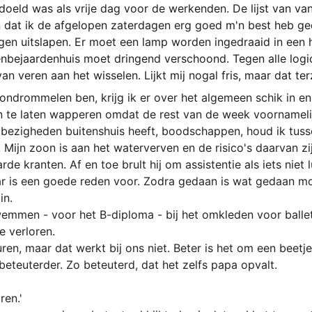
doeld was als vrije dag voor de werkenden. De lijst van van
 dat ik de afgelopen zaterdagen erg goed m'n best heb ged
ogen uitslapen. Er moet een lamp worden ingedraaid in een 
nbejaardenhuis moet dringend verschoond. Tegen alle logic
an veren aan het wisselen. Lijkt mij nogal fris, maar dat ter
ondrommelen ben, krijg ik er over het algemeen schik in en 
 te laten wapperen omdat de rest van de week voornameli
bezigheden buitenshuis heeft, boodschappen, houd ik tuss
. Mijn zoon is aan het waterverven en de risico's daarvan z
 kranten. Af en toe brult hij om assistentie als iets niet l
aar is een goede reden voor. Zodra gedaan is wat gedaan m
in.
emmen - voor het B-diploma - bij het omkleden voor ballet
e verloren.
en, maar dat werkt bij ons niet. Beter is het om een beetje
 beteuterder. Zo beteuterd, dat het zelfs papa opvalt.
ren.'