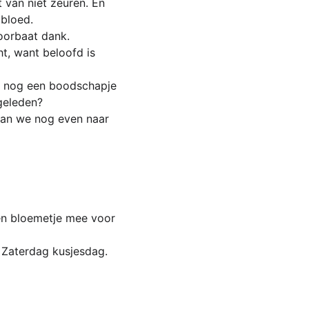
 van niet zeuren. En 
 bloed.
voorbaat dank.
ht, want beloofd is 
st nog een boodschapje 
geleden?
gaan we nog even naar 
en bloemetje mee voor 
 Zaterdag kusjesdag.