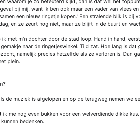
en waarom je zo beteuterd kijkt, dan is dat wel het toppunt
k geval bij mij, want ik ben ook maar een vader van vlees en
samen een nieuw ringetje kopen.' Een stralende blik is bij 
ag, en ze zeurt nog niet, maar ze blijft in de buurt en wac
s ik met m'n dochter door de stad loop. Hand in hand, eer
emakje naar de ringetjeswinkel. Tijd zat. Hoe lang is dat 
gezocht, namelijk precies hetzelfde als ze verloren is. Dan 
et plein.
n?'
als de muziek is afgelopen en op de terugweg nemen we e
t ik me nog even bukken voor een welverdiende dikke kus.
 kunnen bedenken.