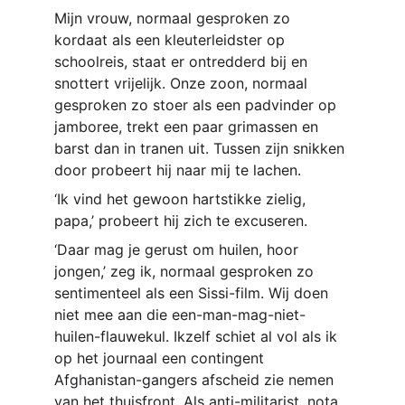
Mijn vrouw, normaal gesproken zo 
kordaat als een kleuterleidster op 
schoolreis, staat er ontredderd bij en 
snottert vrijelijk. Onze zoon, normaal 
gesproken zo stoer als een padvinder op 
jamboree, trekt een paar grimassen en 
barst dan in tranen uit. Tussen zijn snikken 
door probeert hij naar mij te lachen. 
‘Ik vind het gewoon hartstikke zielig, 
papa,’ probeert hij zich te excuseren. 
‘Daar mag je gerust om huilen, hoor 
jongen,’ zeg ik, normaal gesproken zo 
sentimenteel als een Sissi-film. Wij doen 
niet mee aan die een-man-mag-niet-
huilen-flauwekul. Ikzelf schiet al vol als ik 
op het journaal een contingent 
Afghanistan-gangers afscheid zie nemen 
van het thuisfront. Als anti-militarist, nota 