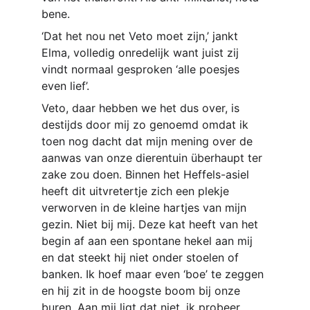
bene.
‘Dat het nou net Veto moet zijn,’ jankt 
Elma, volledig onredelijk want juist zij 
vindt normaal gesproken ‘alle poesjes 
even lief’.
Veto, daar hebben we het dus over, is 
destijds door mij zo genoemd omdat ik 
toen nog dacht dat mijn mening over de 
aanwas van onze dierentuin überhaupt ter 
zake zou doen. Binnen het Heffels-asiel 
heeft dit uitvretertje zich een plekje 
verworven in de kleine hartjes van mijn 
gezin. Niet bij mij. Deze kat heeft van het 
begin af aan een spontane hekel aan mij 
en dat steekt hij niet onder stoelen of 
banken. Ik hoef maar even ‘boe’ te zeggen 
en hij zit in de hoogste boom bij onze 
buren. Aan mij ligt dat niet, ik probeer 