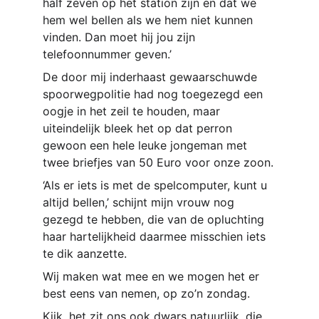
half zeven op het station zijn en dat we 
hem wel bellen als we hem niet kunnen 
vinden. Dan moet hij jou zijn 
telefoonnummer geven.’
De door mij inderhaast gewaarschuwde 
spoorwegpolitie had nog toegezegd een 
oogje in het zeil te houden, maar 
uiteindelijk bleek het op dat perron 
gewoon een hele leuke jongeman met 
twee briefjes van 50 Euro voor onze zoon.
‘Als er iets is met de spelcomputer, kunt u 
altijd bellen,’ schijnt mijn vrouw nog 
gezegd te hebben, die van de opluchting 
haar hartelijkheid daarmee misschien iets 
te dik aanzette.
Wij maken wat mee en we mogen het er 
best eens van nemen, op zo’n zondag.
Kijk, het zit ons ook dwars natuurlijk, die 