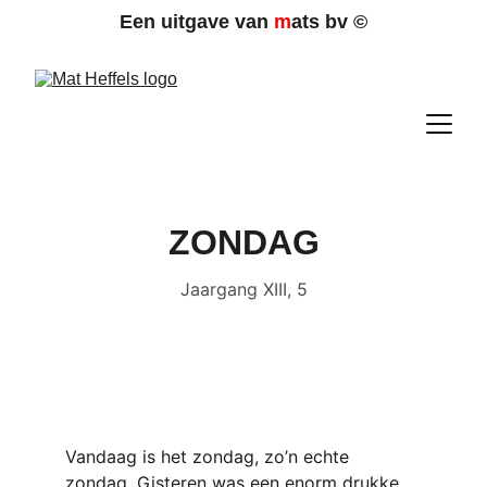
Een uitgave van 
m
ats bv 
©
ZONDAG
Jaargang XIII, 5
Vandaag is het zondag, zo’n echte 
zondag. Gisteren was een enorm drukke 